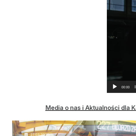
00:00
Media o nas i Aktualności dla
25.04.2025
27.03.2025