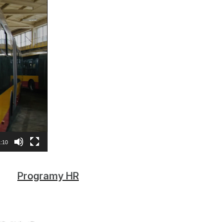
:10
Programy HR