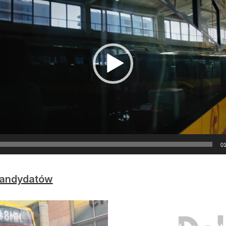
01
 Kandydatów