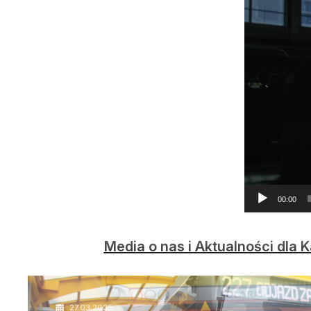
00:00
Media o nas i Aktualności dla
25.04.2025
27.03.2025