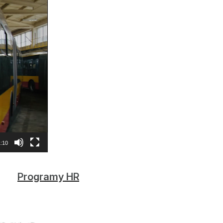
:10
Programy HR