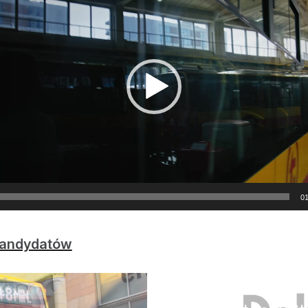
01
 Kandydatów