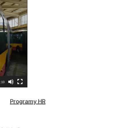
:10
Programy HR