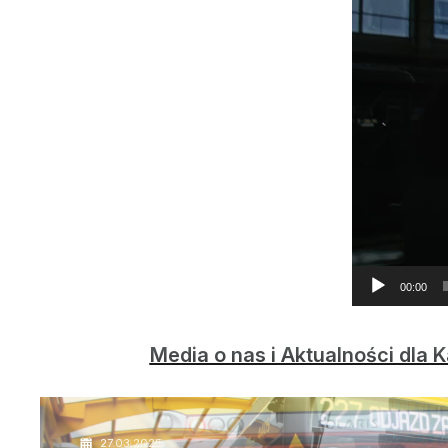
00:00
Media o nas i Aktualności dla
25.04.2025
27.03.2025